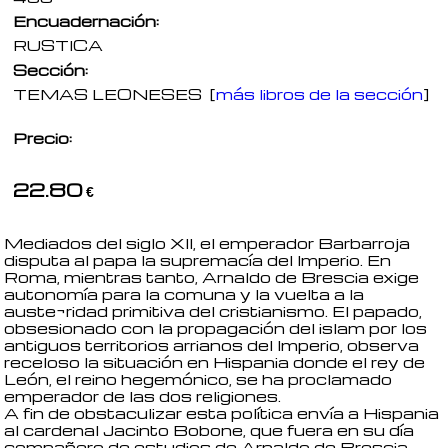
Encuadernación:
RUSTICA
Sección:
TEMAS LEONESES
[
más libros de la sección
]
Precio:
22.80
€
Mediados del siglo XII, el emperador Barbarroja
disputa al papa la supremacía del Imperio. En
Roma, mientras tanto, Arnaldo de Brescia exige
autonomía para la comuna y la vuelta a la
auste¬ridad primitiva del cristianismo. El papado,
obsesionado con la propagación del islam por los
antiguos territorios arrianos del Imperio, observa
receloso la situación en Hispania donde el rey de
León, el reino hegemónico, se ha proclamado
emperador de las dos religiones.
A fin de obstaculizar esta política envía a Hispania
al cardenal Jacinto Bobone, que fuera en su día
compañero de estudios de Arnaldo de Brescia.