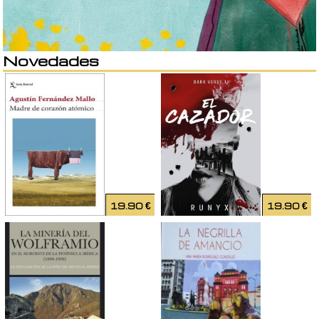
Novedades
19.90
€
19.90
€